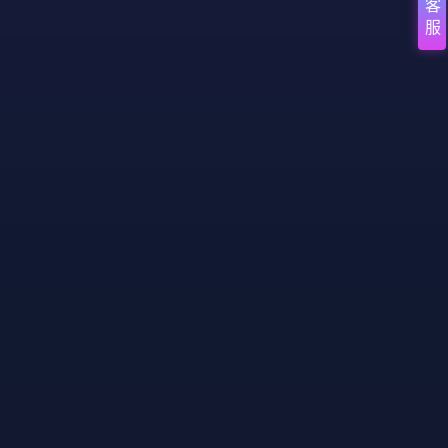
服务和创新的精神为消费、汽车、工业等各电子行业客户提供卓
子元件产业链上下游公司的投资整合，为集团公司发展提供持续