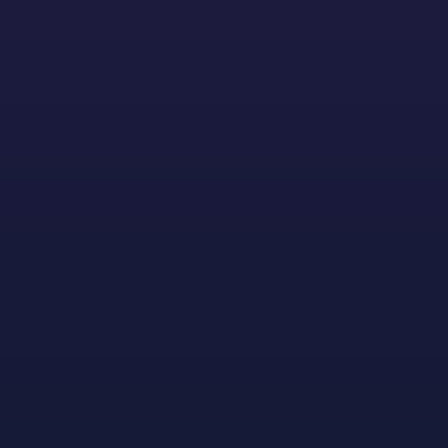
一关键词，系统将自动检索，推送